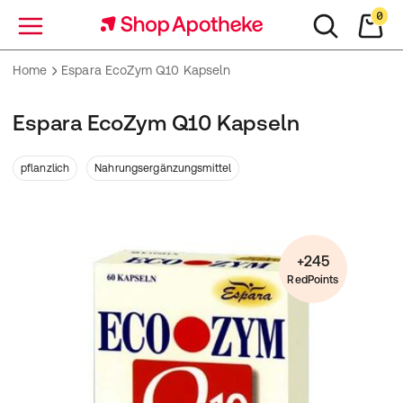
0
Menü
Home
Espara EcoZym Q10 Kapseln
Espara EcoZym Q10 Kapseln
pflanzlich
Nahrungsergänzungsmittel
+245
RedPoints