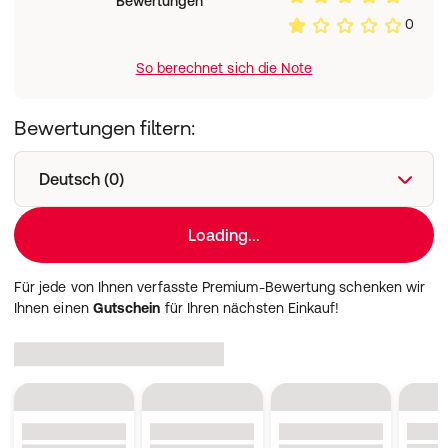
Bewertungen
0
Außerhalb der Reichweite von Kindern aufbewahren. Vor
Licht und Wärme geschützt, trocken und gut
verschlossen lagern.
So berechnet sich die Note
Nettofüllmenge
:
Bewertungen filtern:
60St
Herstellerdaten
:
Deutsch (0)
Espara GmbH, Franz-Sauer-Straße 46, 5020 Salzburg,
Österreich
Loading...
Für jede von Ihnen verfasste Premium-Bewertung schenken wir
Ihnen einen
Gutschein
für Ihren nächsten Einkauf!