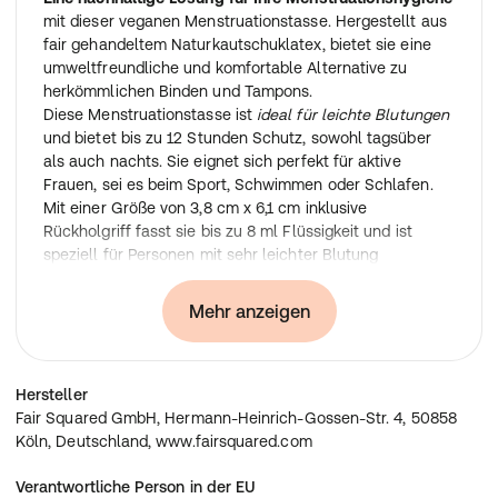
mit dieser veganen Menstruationstasse. Hergestellt aus
fair gehandeltem Naturkautschuklatex, bietet sie eine
umweltfreundliche und komfortable Alternative zu
herkömmlichen Binden und Tampons.
Diese Menstruationstasse ist
ideal für leichte Blutungen
und bietet bis zu 12 Stunden Schutz, sowohl tagsüber
als auch nachts. Sie eignet sich perfekt für aktive
Frauen, sei es beim Sport, Schwimmen oder Schlafen.
Mit einer Größe von 3,8 cm x 6,1 cm inklusive
Rückholgriff fasst sie bis zu 8 ml Flüssigkeit und ist
speziell für Personen mit sehr leichter Blutung
konzipiert.
Der
biologisch abbaubare Naturkautschuk
sorgt für
Mehr anzeigen
Weichheit und Flexibilität, wodurch die Tasse leicht
einzuführen und bequem zu tragen ist. Die
wiederverwendbare Natur dieses Produkts trägt zur
Hersteller
Reduzierung von Abfall bei und eliminiert die Sorgen um
Fair Squared GmbH, Hermann-Heinrich-Gossen-Str. 4, 50858
unangenehme Gerüche und hohe Kosten.
Köln, Deutschland, www.fairsquared.com
Durch den Kauf dieser Menstruationstasse unterstützen
Sie faire Handelsbedingungen, die Kleinbauern und
Verantwortliche Person in der EU
Plantagenarbeitern in den Anbauländern zugutekommen.