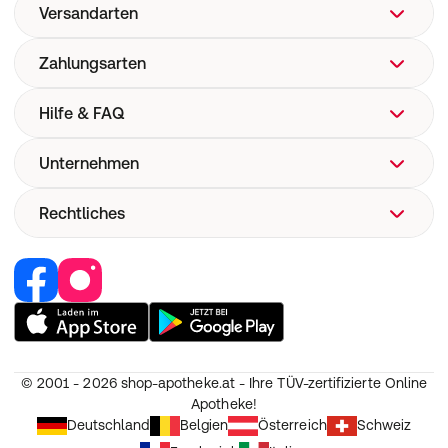
Versandarten
Zahlungsarten
Hilfe & FAQ
Unternehmen
FAQ
Hilfe
Rechtliches
Über uns
Versand
Corporate Website
Pharmakovigilanz
Retail Media
Vertrag widerrufen
Medizinproduktesicherheit
Jobs & Karriere
Nutzung und Haftung
Partner werden
AGB
Unsere Eigenmarken
Widerruf
© 2001 - 2026
shop-apotheke.at - Ihre TÜV-zertifizierte Online
Datenschutz
Apotheke!
Erklärung zur Barrierefreiheit
Deutschland
Belgien
Österreich
Schweiz