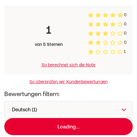
Länge (cm): 28,50
Höhe (cm): 31,10
0
0
1
0
Tiefe (cm): 3,50
0
von 5 Sternen
1
Gewicht des Pakets (g) : 1.647,00
So berechnet sich die Note
So überprüfen wir Kundenbewertungen
Bewertungen filtern:
Deutsch (1)
Loading...