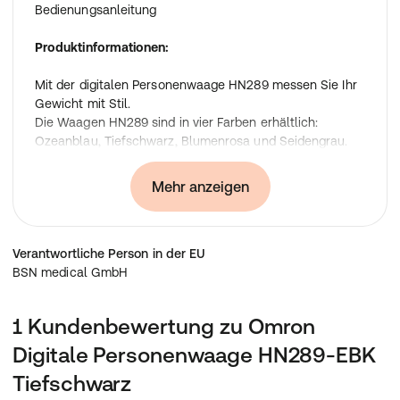
Bedienungsanleitung
Produktinformationen:
Mit der digitalen Personenwaage HN289 messen Sie Ihr
Gewicht mit Stil.
Die Waagen HN289 sind in vier Farben erhältlich:
Ozeanblau, Tiefschwarz, Blumenrosa und Seidengrau.
Die Waagen HN289 sind in vier Farben erhältlich:
Ozeanblau, Tiefschwarz, Blumenrosa und Seidengrau.
Mehr anzeigen
HN-289-EB, HN-289-EBK, HN-289-ESL, HN-289-EPK
Technische Daten:
Gerätetyp: Waagen
Verantwortliche Person in der EU
BSN medical GmbH
Genauigkeit des Gewichts: 5 kg bis 150 kg: ±(1 %+0,1 kg)
Alterstranz: S.O
1 Kundenbewertung zu Omron
Ein-/Ausschalttechnologie: Automatische
Digitale Personenwaage HN289-EBK
Ein-/Ausschaltung
Tiefschwarz